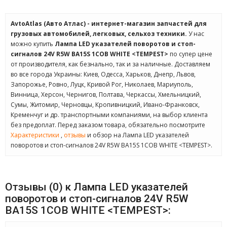
AvtoAtlas (Авто Атлас) - интернет-магазин запчастей для
грузовых автомобилей, легковых, сельхоз техники.
У нас
можно купить
Лампа LED указателей поворотов и стоп-
сигналов 24V R5W BA15S 1COB WHITE <TEMPEST>
по супер цене
от производителя, как безнально, так и за наличные. Доставляем
во все города Украины: Киев, Одесса, Харьков, Днепр, Львов,
Запорожье, Ровно, Луцк, Кривой Рог, Николаев, Мариуполь,
Винница, Херсон, Чернигов, Полтава, Черкассы, Хмельницкий,
Сумы, Житомир, Черновцы, Кропивницкий, Ивано-Франковск,
Кременчуг и др. транспортными компаниями, на выбор клиента
без предоплат. Перед заказом товара, обязательно посмотрите
Характеристики
,
отзывы
и обзор на Лампа LED указателей
поворотов и стоп-сигналов 24V R5W BA15S 1COB WHITE <TEMPEST>.
Отзывы (0) к Лампа LED указателей
поворотов и стоп-сигналов 24V R5W
BA15S 1COB WHITE <TEMPEST>: