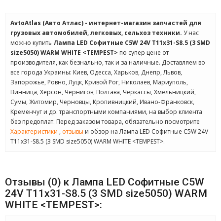
AvtoAtlas (Авто Атлас) - интернет-магазин запчастей для
грузовых автомобилей, легковых, сельхоз техники.
У нас
можно купить
Лампа LED Софитные C5W 24V T11x31-S8.5 (3 SMD
size5050) WARM WHITE <TEMPEST>
по супер цене от
производителя, как безнально, так и за наличные. Доставляем во
все города Украины: Киев, Одесса, Харьков, Днепр, Львов,
Запорожье, Ровно, Луцк, Кривой Рог, Николаев, Мариуполь,
Винница, Херсон, Чернигов, Полтава, Черкассы, Хмельницкий,
Сумы, Житомир, Черновцы, Кропивницкий, Ивано-Франковск,
Кременчуг и др. транспортными компаниями, на выбор клиента
без предоплат. Перед заказом товара, обязательно посмотрите
Характеристики
,
отзывы
и обзор на Лампа LED Софитные C5W 24V
T11x31-S8.5 (3 SMD size5050) WARM WHITE <TEMPEST>.
Отзывы (0) к Лампа LED Софитные C5W
24V T11x31-S8.5 (3 SMD size5050) WARM
WHITE <TEMPEST>: