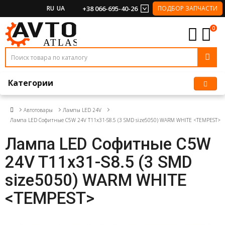
RU
UA
+38 066-695-40-26
ПОДБОР ЗАПЧАСТИ
0
Категории
Автотовары
Лампы LED 24V
Лампа LED Софитные C5W 24V T11x31-S8.5 (3 SMD size5050) WARM WHITE <TEMPEST>
Лампа LED Софитные C5W
24V T11x31-S8.5 (3 SMD
size5050) WARM WHITE
<TEMPEST>