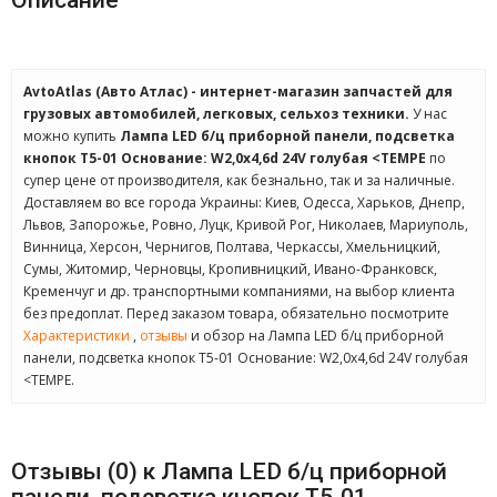
Описание
AvtoAtlas (Авто Атлас) - интернет-магазин запчастей для
грузовых автомобилей, легковых, сельхоз техники.
У нас
можно купить
Лампа LED б/ц приборной панели, подсветка
кнопок Т5-01 Основание: W2,0х4,6d 24V голубая <TEMPE
по
супер цене от производителя, как безнально, так и за наличные.
Доставляем во все города Украины: Киев, Одесса, Харьков, Днепр,
Львов, Запорожье, Ровно, Луцк, Кривой Рог, Николаев, Мариуполь,
Винница, Херсон, Чернигов, Полтава, Черкассы, Хмельницкий,
Сумы, Житомир, Черновцы, Кропивницкий, Ивано-Франковск,
Кременчуг и др. транспортными компаниями, на выбор клиента
без предоплат. Перед заказом товара, обязательно посмотрите
Характеристики
,
отзывы
и обзор на Лампа LED б/ц приборной
панели, подсветка кнопок Т5-01 Основание: W2,0х4,6d 24V голубая
<TEMPE.
Отзывы (0) к Лампа LED б/ц приборной