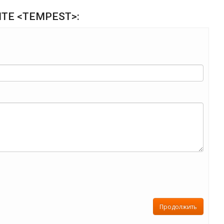
HITE <TEMPEST>:
Продолжить