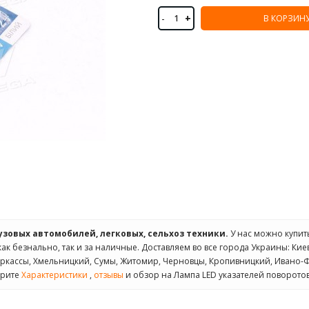
-
+
В КОРЗИН
рузовых автомобилей, легковых, сельхоз техники.
У нас можно купи
как безнально, так и за наличные. Доставляем во все города Украины: Киев
 Черкассы, Хмельницкий, Сумы, Житомир, Черновцы, Кропивницкий, Ивано
трите
Характеристики
,
отзывы
и обзор на Лампа LED указателей поворотов