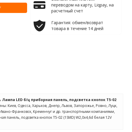
переводом на карту, Liqpay, на
У
расчетный счет
Гарантия: обмен/возврат
товара в течение 14 дней
ть
Лампа LED б/ц приборная панель, подсветка кнопок Т5-02
ны: Киев, Одесса, Харьков, Днепр, Львов, Запорожье, Ровно, Луцк,
, Ивано-Франковск, Кременчуг и др. транспортными компаниями,
ая панель, подсветка кнопок Т5-02 (1SMD) W2,0х4,6d белая 12V