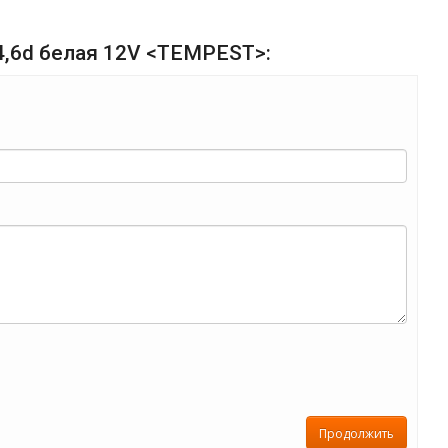
х4,6d белая 12V <TEMPEST>:
Продолжить