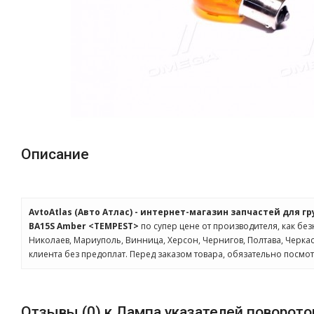
Описание
AvtoAtlas (Авто Атлас) - интернет-магазин запчастей для г
BA15S Amber <TEMPEST>
по супер цене от производителя, как без
Николаев, Мариуполь, Винница, Херсон, Чернигов, Полтава, Черк
клиента без предоплат. Перед заказом товара, обязательно посмо
Отзывы (0) к Лампа указателей поворот