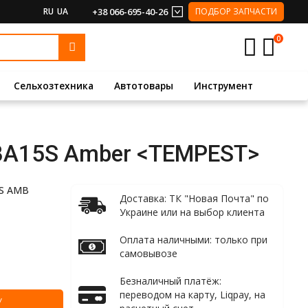
RU
UA
+38 066-695-40-26
ПОДБОР ЗАПЧАСТИ
0
Сельхозтехника
Автотовары
Инструмент
 BA15S Amber <TEMPEST>
5S AMB
Доставка: ТК "Новая Почта" по
Украине или на выбор клиента
Оплата наличными: только при
самовывозе
Безналичный платёж:
переводом на карту, Liqpay, на
У