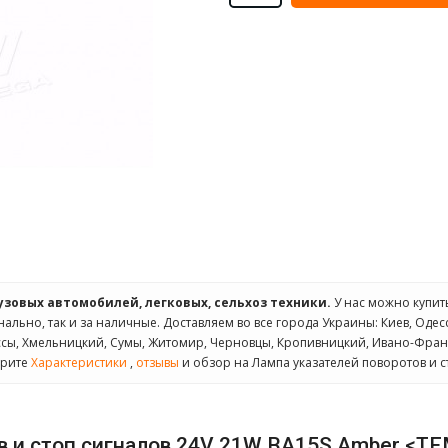
рузовых автомобилей, легковых, сельхоз техники.
У нас можно купи
нально, так и за наличные. Доставляем во все города Украины: Киев, Одесс
ассы, Хмельницкий, Сумы, Житомир, Черновцы, Кропивницкий, Ивано-Фран
трите
Характеристики
,
отзывы
и обзор на Лампа указателей поворотов и с
ов и стоп сигналов 24V 21W BA15S Amber <T