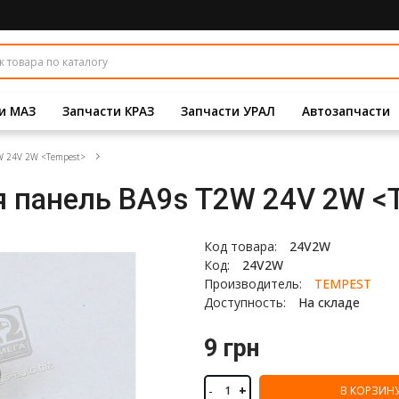
и МАЗ
Запчасти КРАЗ
Запчасти УРАЛ
Автозапчасти
W 24V 2W <Tempest>
я панель BA9s T2W 24V 2W <
Код товара:
24V2W
Код:
24V2W
Производитель:
TEMPEST
Доступность:
На складе
9 грн
-
+
В КОРЗИН