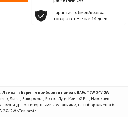
расчетный счет
Гарантия: обмен/возврат
товара в течение 14 дней
ть
Лампа габарит и приборная панель BA9s T2W 24V 2W
непр, Львов, Запорожье, Ровно, Луцк, Кривой Рог, Николаев,
менчуг и др. транспортными компаниями, на выбор клиента без
W 24V 2W <Tempest>.