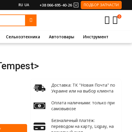
RU
UA
+38 066-695-40-26
ПОДБОР ЗАПЧАСТИ
0
Сельхозтехника
Автотовары
Инструмент
Tempest>
Доставка: ТК "Новая Почта" по
Украине или на выбор клиента
Оплата наличными: только при
самовывозе
Безналичный платёж:
переводом на карту, Liqpay, на
У