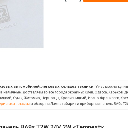
рузовых автомобилей, легковых, сельхоз техники.
У нас можно купи
 за наличные. Доставляем во все города Украины: Киев, Одесса, Харьков, Д
ьницкий, Сумы, Житомир, Черновцы, Кропивницкий, Ивано-Франковск, Кре
еристики
,
отзывы
и обзор на Лампа габарит и приборная панель BA9s T2
 панель BA9s T2W 24V 2W <Tempest>: