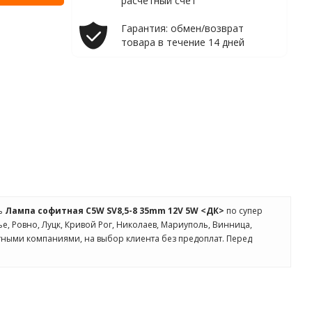
расчетный счет
Гарантия: обмен/возврат
товара в течение 14 дней
ть
Лампа софитная C5W SV8,5-8 35mm 12V 5W <ДК>
по супер
ье, Ровно, Луцк, Кривой Рог, Николаев, Мариуполь, Винница,
ртными компаниями, на выбор клиента без предоплат. Перед