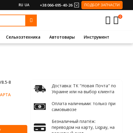
RU
UA
+38 066-695-40-26
ПОДБОР ЗАПЧАСТИ
0
Сельхозтехника
Автотовары
Инструмент
8.5-8
Доставка: ТК "Новая Почта" по
Украине или на выбор клиента
АРТА
Оплата наличными: только при
самовывозе
Безналичный платёж:
переводом на карту, Liqpay, на
У