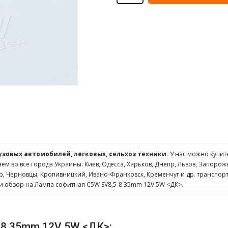
рузовых автомобилей, легковых, сельхоз техники.
У нас можно купи
яем во все города Украины: Киев, Одесса, Харьков, Днепр, Львов, Запорож
ир, Черновцы, Кропивницкий, Ивано-Франковск, Кременчуг и др. транспо
и обзор на Лампа софитная C5W SV8,5-8 35mm 12V 5W <ДК>.
-8 35mm 12V 5W <ДК>: