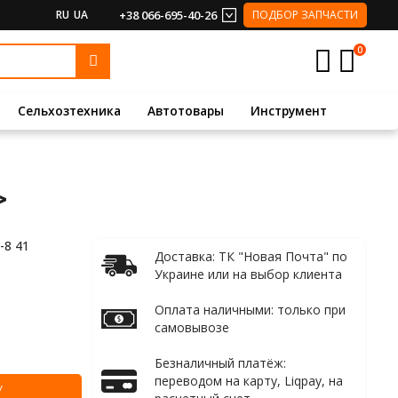
RU
UA
+38 066-695-40-26
ПОДБОР ЗАПЧАСТИ
0
Сельхозтехника
Автотовары
Инструмент
>
-8 41
Доставка: ТК "Новая Почта" по
Украине или на выбор клиента
Оплата наличными: только при
самовывозе
Безналичный платёж:
переводом на карту, Liqpay, на
У