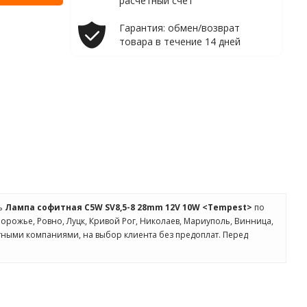
расчетный счет
Гарантия: обмен/возврат
товара в течение 14 дней
ть
Лампа софитная C5W SV8,5-8 28mm 12V 10W <Tempest>
по
апорожье, Ровно, Луцк, Кривой Рог, Николаев, Мариуполь, Винница,
ртными компаниями, на выбор клиента без предоплат. Перед