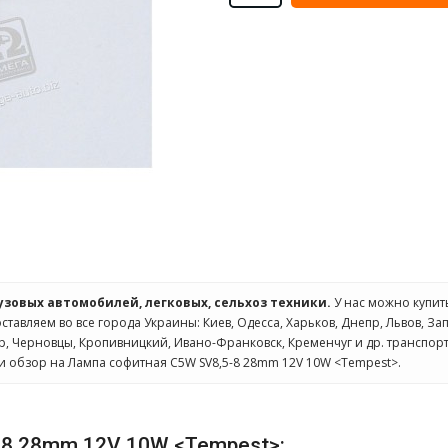
рузовых автомобилей, легковых, сельхоз техники.
У нас можно купи
оставляем во все города Украины: Киев, Одесса, Харьков, Днепр, Львов, З
ир, Черновцы, Кропивницкий, Ивано-Франковск, Кременчуг и др. транспо
и обзор на Лампа софитная C5W SV8,5-8 28mm 12V 10W <Tempest>.
-8 28mm 12V 10W <Tempest>: