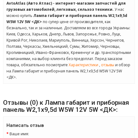
AvtoAtlas (Авто Атлас) - интернет-магазин запчастей для
грузовых автомобилей, легковых, сельхоз техники.
У нас
можно купить
Лампа габарит и приборная панель W2,1x9,5d
W5W 12V 5W <ДК>
по супер цене от производителя, как
безнально, так и за наличные. Доставляем во все города Украины:
Киев, Одесса, Харьков, Днепр, Львов, Запорожье, Ровно, Луцк,
Кривой Рог, Николаев, Мариуполь, Винница, Херсон, Чернигов,
Полтава, Черкассы, Хмельницкий, Сумы, Житомир, Черновцы,
Кропивницкий, Ивано-Франковск, Кременчуг и др. транспортными
компаниями, на выбор клиента без предоплат. Перед заказом
товара, обязательно посмотрите
Характеристики
,
отзывы
и обзор
на Лампа габарит и приборная панель W2,1x9,5d W5W 12V 5W
<ДК>.
Отзывы (0) к Лампа габарит и приборная
панель W2,1x9,5d W5W 12V 5W <ДК>:
Написать отзыв
Ваше имя: