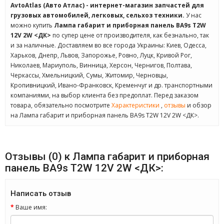
AvtoAtlas (Авто Атлас) - интернет-магазин запчастей для
грузовых автомобилей, легковых, сельхоз техники.
У нас
можно купить
Лампа габарит и приборная панель BA9s T2W
12V 2W <ДК>
по супер цене от производителя, как безнально, так
и за наличные. Доставляем во все города Украины: Киев, Одесса,
Харьков, Днепр, Львов, Запорожье, Ровно, Луцк, Кривой Рог,
Николаев, Мариуполь, Винница, Херсон, Чернигов, Полтава,
Черкассы, Хмельницкий, Сумы, Житомир, Черновцы,
Кропивницкий, Ивано-Франковск, Кременчуг и др. транспортными
компаниями, на выбор клиента без предоплат. Перед заказом
товара, обязательно посмотрите
Характеристики
,
отзывы
и обзор
на Лампа габарит и приборная панель BA9s T2W 12V 2W <ДК>.
Отзывы (0) к Лампа габарит и приборная
панель BA9s T2W 12V 2W <ДК>:
Написать отзыв
Ваше имя: