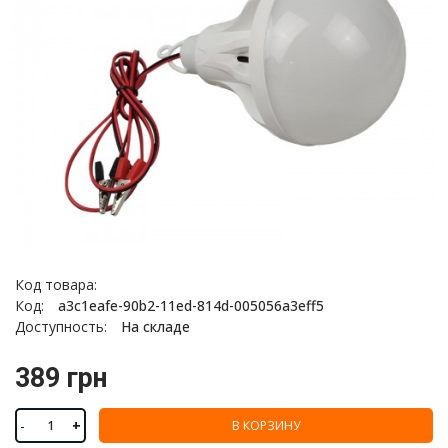
Код товара:
Код:
a3c1eafe-90b2-11ed-814d-005056a3eff5
Доступность:
На складе
389 грн
-
+
В КОРЗИНУ