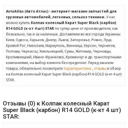
AvtoAtlas (Авто Атлас) - интернет-магазин запчастей для
грузовых автомобилей, легковых, сельхоз техники.
У нас
можно купить
Колпак колесный Карат Super Black (карбон)
R14 GOLD (к-кт 4 шт) STAR
по супер цене от производителя, как
безнально, так и за наличные. Доставляем во все города Украины:
Киев, Одесса, Харьков, Днепр, Львов, Запорожье, Ровно, Луцк,
Кривой Рог, Николаев, Мариуполь, Винница, Херсон, Чернигов,
Полтава, Черкассы, Хмельницкий, Сумы, Житомир, Черновцы,
Кропивницкий, Ивано-Франковск, Кременчуг и др. транспортными
компаниями, на выбор клиента без предоплат. Перед заказом
товара, обязательно посмотрите
Характеристики
,
отзывы
и обзор
на Колпак колесный Карат Super Black (карбон) R14 GOLD (к-кт 4 шт)
STAR.
Отзывы (0) к Колпак колесный Карат
Super Black (карбон) R14 GOLD (к-кт 4 шт)
STAR: