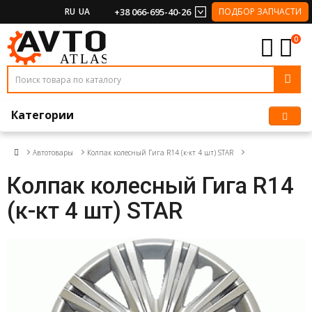
RU
UA
+38 066-695-40-26
ПОДБОР ЗАПЧАСТИ
0
Категории
Автотовары
Колпак колесный Гига R14 (к-кт 4 шт) STAR
Колпак колесный Гига R14
(к-кт 4 шт) STAR