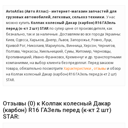
AvtoAtlas (Авто Атлас) - интернет-магазин запчастей для
грузовых автомобилей, легковых, сельхоз техники.
У нас
можно купить
Колпак колесный Дакар (карбон) R16 ГАЗель
перед (к-кт 2 шт) STAR
по супер цене от производителя, как
безнально, так и за наличные. Доставляем во все города Украины:
Киев, Одесса, Харьков, Днепр, Львов, Запорожье, Ровно, Луцк,
Кривой Рог, Николаев, Мариуполь, Винница, Херсон, Чернигов,
Полтава, Черкассы, Хмельницкий, Сумы, Житомир, Черновцы,
Кропивницкий, Ивано-Франковск, Кременчуг и др. транспортными
компаниями, на выбор клиента без предоплат. Перед заказом
товара, обязательно посмотрите
Характеристики
,
отзывы
и обзор
на Колпак колесный Дакар (карбон) R16 ГАЗель перед (к-кт 2 шт)
STAR.
Отзывы (0) к Колпак колесный Дакар
(карбон) R16 ГАЗель перед (к-кт 2 шт)
STAR: