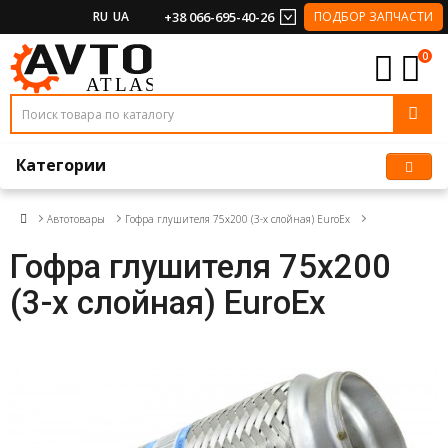
RU
UA
+38 066-695-40-26
ПОДБОР ЗАПЧАСТИ
0
Категории
Автотовары
Гофра глушителя 75x200 (3-х слойная) EuroEx
Гофра глушителя 75x200
(3-х слойная) EuroEx