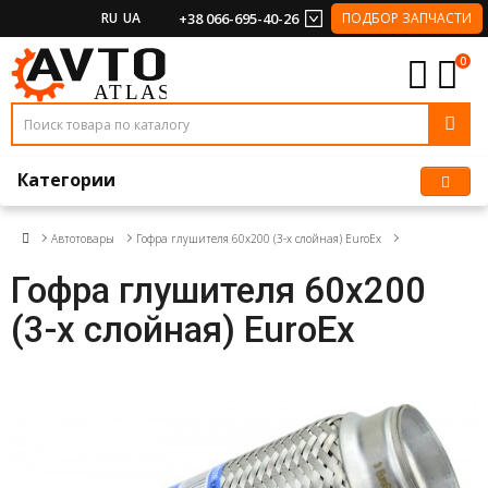
RU
UA
+38 066-695-40-26
ПОДБОР ЗАПЧАСТИ
0
Категории
Автотовары
Гофра глушителя 60x200 (3-х слойная) EuroEx
Гофра глушителя 60x200
(3-х слойная) EuroEx