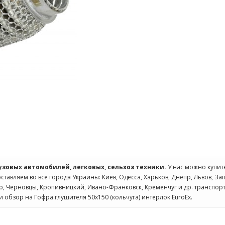
рузовых автомобилей, легковых, сельхоз техники.
У нас можно купи
оставляем во все города Украины: Киев, Одесса, Харьков, Днепр, Львов, З
ир, Черновцы, Кропивницкий, Ивано-Франковск, Кременчуг и др. транспо
и обзор на Гофра глушителя 50x150 (кольчуга) интерлок EuroEx.