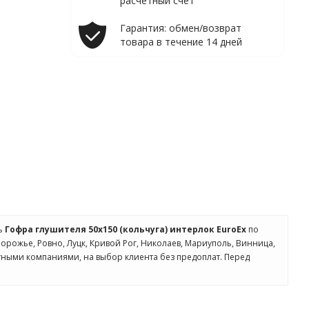
расчетный счет
Гарантия: обмен/возврат
товара в течение 14 дней
ть
Гофра глушителя 50x150 (кольчуга) интерлок EuroEx
по
апорожье, Ровно, Луцк, Кривой Рог, Николаев, Мариуполь, Винница,
ртными компаниями, на выбор клиента без предоплат. Перед