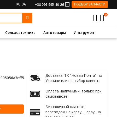
RU
UA
+38 066-695-40-26
ПОДБОР ЗАПЧАСТИ
0
Сельхозтехника
Автотовары
Инструмент
Доставка: ТК "Новая Почта" по
-005056a3eff5
Украине или на выбор клиента
Оплата наличными: только при
самовывозе
Безналичный платёж:
У
переводом на карту, Liqpay, на