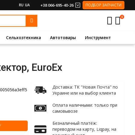
RU
UA
+38 066-695-40-26
ПОДБОР ЗАПЧАСТИ
0
Сельхозтехника
Автотовары
Инструмент
ектор, EuroEx
Доставка: ТК "Новая Почта" по
005056a3eff5
Украине или на выбор клиента
Оплата наличными: только при
самовывозе
Безналичный платёж:
У
переводом на карту, Liqpay, на