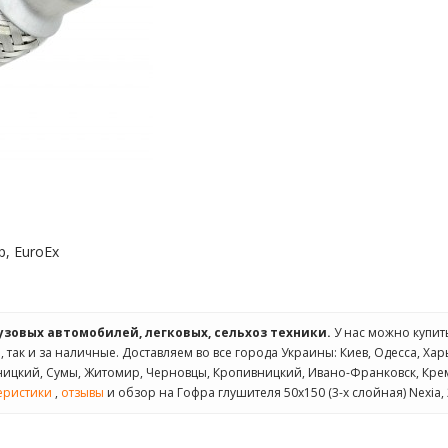
р, EuroEx
рузовых автомобилей, легковых, сельхоз техники.
У нас можно купи
 так и за наличные. Доставляем во все города Украины: Киев, Одесса, Хар
ьницкий, Сумы, Житомир, Черновцы, Кропивницкий, Ивано-Франковск, Кре
еристики
,
отзывы
и обзор на Гофра глушителя 50x150 (3-х слойная) Nexia, 