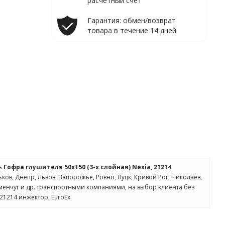
расчетный счет
Гарантия: обмен/возврат
товара в течение 14 дней
ть
Гофра глушителя 50x150 (3-х слойная) Nexia, 21214
ьков, Днепр, Львов, Запорожье, Ровно, Луцк, Кривой Рог, Николаев,
менчуг и др. транспортными компаниями, на выбор клиента без
21214 инжектор, EuroEx.