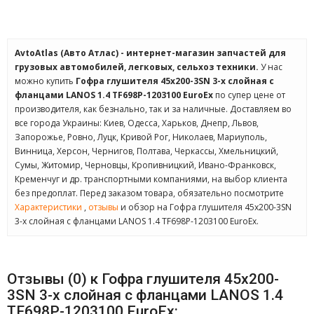
AvtoAtlas (Авто Атлас) - интернет-магазин запчастей для
грузовых автомобилей, легковых, сельхоз техники.
У нас
можно купить
Гофра глушителя 45x200-3SN 3-х слойная с
фланцами LANOS 1.4 TF698P-1203100 EuroEx
по супер цене от
производителя, как безнально, так и за наличные. Доставляем во
все города Украины: Киев, Одесса, Харьков, Днепр, Львов,
Запорожье, Ровно, Луцк, Кривой Рог, Николаев, Мариуполь,
Винница, Херсон, Чернигов, Полтава, Черкассы, Хмельницкий,
Сумы, Житомир, Черновцы, Кропивницкий, Ивано-Франковск,
Кременчуг и др. транспортными компаниями, на выбор клиента
без предоплат. Перед заказом товара, обязательно посмотрите
Характеристики
,
отзывы
и обзор на Гофра глушителя 45x200-3SN
3-х слойная с фланцами LANOS 1.4 TF698P-1203100 EuroEx.
Отзывы (0) к Гофра глушителя 45x200-
3SN 3-х слойная с фланцами LANOS 1.4
TF698P-1203100 EuroEx: