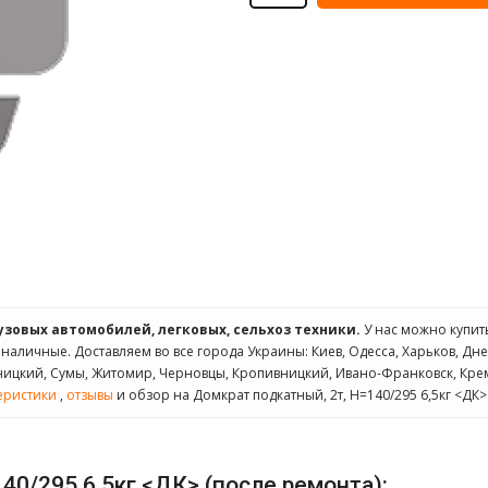
рузовых автомобилей, легковых, сельхоз техники.
У нас можно купи
а наличные. Доставляем во все города Украины: Киев, Одесса, Харьков, Дне
ьницкий, Сумы, Житомир, Черновцы, Кропивницкий, Ивано-Франковск, Кре
еристики
,
отзывы
и обзор на Домкрат подкатный, 2т, H=140/295 6,5кг <ДК>
40/295 6,5кг <ДК> (после ремонта):