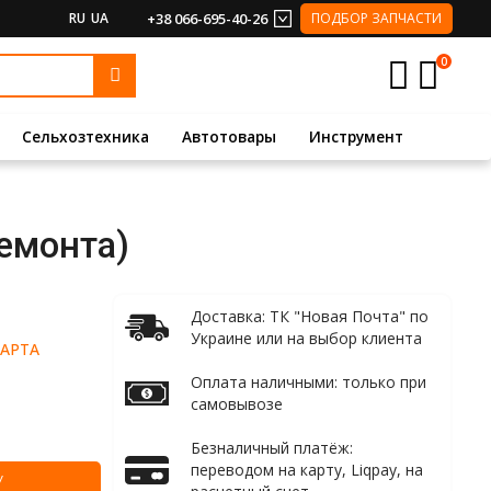
RU
UA
+38 066-695-40-26
ПОДБОР ЗАПЧАСТИ
0
Сельхозтехника
Автотовары
Инструмент
ремонта)
Доставка: ТК "Новая Почта" по
Украине или на выбор клиента
АРТА
Оплата наличными: только при
самовывозе
Безналичный платёж:
переводом на карту, Liqpay, на
У