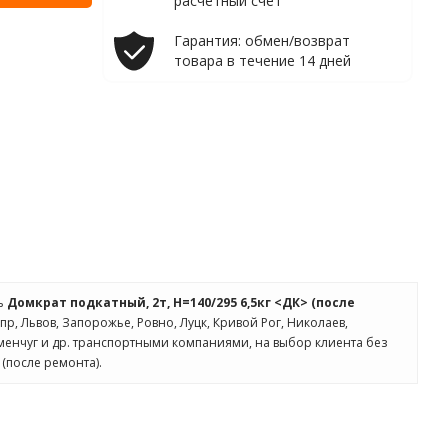
расчетный счет
Гарантия: обмен/возврат
товара в течение 14 дней
ть
Домкрат подкатный, 2т, H=140/295 6,5кг <ДК> (после
пр, Львов, Запорожье, Ровно, Луцк, Кривой Рог, Николаев,
менчуг и др. транспортными компаниями, на выбор клиента без
 (после ремонта).