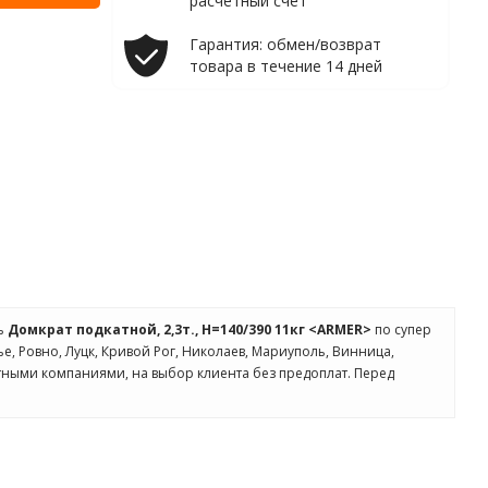
расчетный счет
Гарантия: обмен/возврат
товара в течение 14 дней
ть
Домкрат подкатной, 2,3т., Н=140/390 11кг <ARMER>
по супер
ье, Ровно, Луцк, Кривой Рог, Николаев, Мариуполь, Винница,
ртными компаниями, на выбор клиента без предоплат. Перед