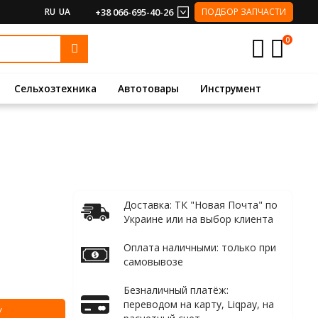
RU
UA
+38 066-695-40-26
ПОДБОР ЗАПЧАСТИ
0
Сельхозтехника
Автотовары
Инструмент
Доставка: ТК "Новая Почта" по
Украине или на выбор клиента
Оплата наличными: только при
самовывозе
Безналичный платёж:
переводом на карту, Liqpay, на
У