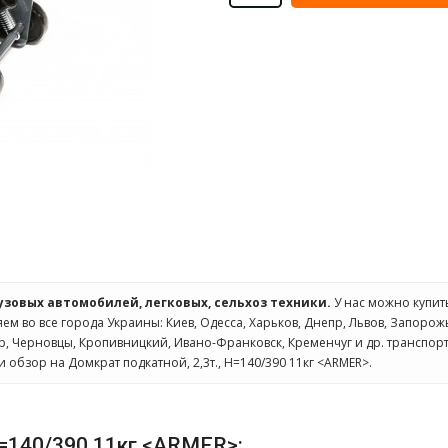
рузовых автомобилей, легковых, сельхоз техники.
У нас можно купи
яем во все города Украины: Киев, Одесса, Харьков, Днепр, Львов, Запорож
ир, Черновцы, Кропивницкий, Ивано-Франковск, Кременчуг и др. транспо
и обзор на Домкрат подкатной, 2,3т., Н=140/390 11кг <ARMER>.
Н=140/390 11кг <ARMER>: