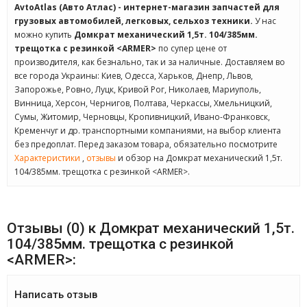
AvtoAtlas (Авто Атлас) - интернет-магазин запчастей для
грузовых автомобилей, легковых, сельхоз техники.
У нас
можно купить
Домкрат механический 1,5т. 104/385мм.
трещотка с резинкой <ARMER>
по супер цене от
производителя, как безнально, так и за наличные. Доставляем во
все города Украины: Киев, Одесса, Харьков, Днепр, Львов,
Запорожье, Ровно, Луцк, Кривой Рог, Николаев, Мариуполь,
Винница, Херсон, Чернигов, Полтава, Черкассы, Хмельницкий,
Сумы, Житомир, Черновцы, Кропивницкий, Ивано-Франковск,
Кременчуг и др. транспортными компаниями, на выбор клиента
без предоплат. Перед заказом товара, обязательно посмотрите
Характеристики
,
отзывы
и обзор на Домкрат механический 1,5т.
104/385мм. трещотка с резинкой <ARMER>.
Отзывы (0) к Домкрат механический 1,5т.
104/385мм. трещотка с резинкой
<ARMER>:
Написать отзыв