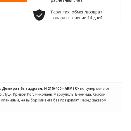
расчетный счет
Гарантия: обмен/возврат
товара в течение 14 дней
ть
Домкрат 6т гидравл. H 215/400 <ARMER>
по супер цене от
о, Луцк, Кривой Рог, Николаев, Мариуполь, Винница, Херсон,
омпаниями, на выбор клиента без предоплат. Перед заказом