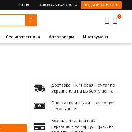
RU
UA
+38 066-695-40-26
ПОДБОР ЗАПЧАСТИ
0
Сельхозтехника
Автотовары
Инструмент
Доставка: ТК "Новая Почта" по
Украине или на выбор клиента
Оплата наличными: только при
самовывозе
Безналичный платёж:
переводом на карту, Liqpay, на
У