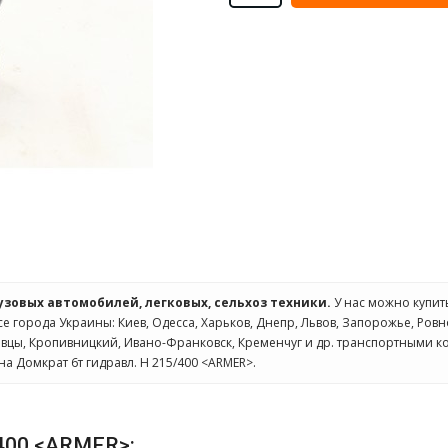
рузовых автомобилей, легковых, сельхоз техники.
У нас можно купи
се города Украины: Киев, Одесса, Харьков, Днепр, Львов, Запорожье, Ровн
овцы, Кропивницкий, Ивано-Франковск, Кременчуг и др. транспортными к
на Домкрат 6т гидравл. H 215/400 <ARMER>.
/400 <ARMER>: