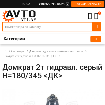
RU
UA
+38 066-695-40-26
ПОДБОР ЗАПЧАСТИ
0
Категории
Автотовары
Домкраты гидравлические бутылочного типа
Домкрат 2т гидравл. серый H=180/345 <ДК>
Домкрат 2т гидравл. серый
H=180/345 <ДК>