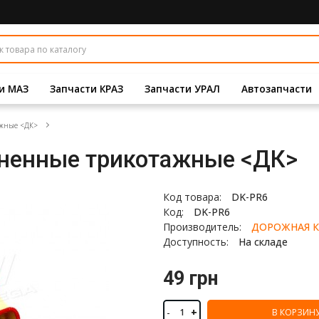
и МАЗ
Запчасти КРАЗ
Запчасти УРАЛ
Автозапчасти
ажные <ДК>
иненные трикотажные <ДК>
Код товара:
DK-PR6
Код:
DK-PR6
Производитель:
ДОРОЖНАЯ К
Доступность:
На складе
49 грн
-
+
В КОРЗИН