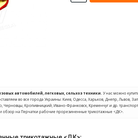
рузовых автомобилей, легковых, сельхоз техники.
У нас можно купи
оставляем во все города Украины: Киев, Одесса, Харьков, Днепр, Львов, З
ир, Черновцы, Кропивницкий, Ивано-Франковск, Кременчуг и др. транспо
и обзор на Перчатки рабочие прорезиненные трикотажные <ДК>.
ненные трикотажные <ДК>: