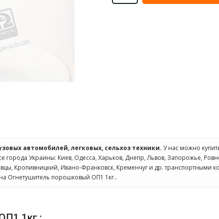
рузовых автомобилей, легковых, сельхоз техники.
У нас можно купи
се города Украины: Киев, Одесса, Харьков, Днепр, Львов, Запорожье, Ровн
овцы, Кропивницкий, Ивано-Франковск, Кременчуг и др. транспортными к
на Огнетушитель порошковый ОП1 1кг..
П1 1кг.: