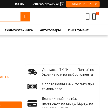
RU
UA
+38 066-695-40-26
ПОДБОР ЗАПЧАСТИ
0
Сельхозтехника
Автотовары
Инструмент
Доставка: ТК "Новая Почта" по
Украине или на выбор клиента
АРТА
Оплата наличными: только при
самовывозе
Безналичный платёж:
переводом на карту, Liqpay, на
У